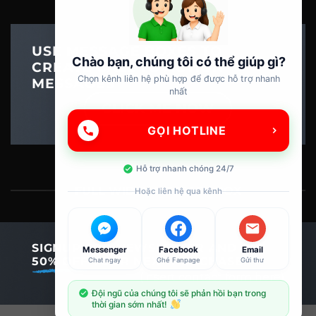
USE MESSAGE BOXES TO
Chào bạn, chúng tôi có thể giúp gì?
CREATE CALL TO ACTION
Chọn kênh liên hệ phù hợp để được hỗ trợ nhanh
MESSAGES
nhất
CLICK ME NOW
GỌI HOTLINE
Hỗ trợ nhanh chóng 24/7
FULL WIDTH MESSAGE BOX
Hoặc liên hệ qua kênh
SIGNUP FOR NEWSLETTER AND GET
Messenger
Facebook
Email
50% OFF
YOUR NEXT PURCHASE
Chat ngay
Ghé Fanpage
Gửi thư
(insert contact form here)
Đội ngũ của chúng tôi sẽ phản hồi bạn trong
thời gian sớm nhất!