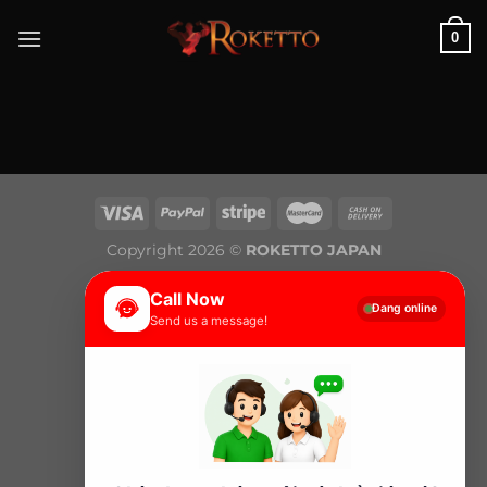
Skip
0
to
content
Copyright 2026 ©
ROKETTO JAPAN
Call Now
Đang online
Send us a message!