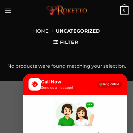
Skip
0
to
content
HOME
/
UNCATEGORIZED
FILTER
No products were found matching your selection.
Call Now
Đang online
Send us a message!
Copyright 2026 ©
ROKETTO JAPAN