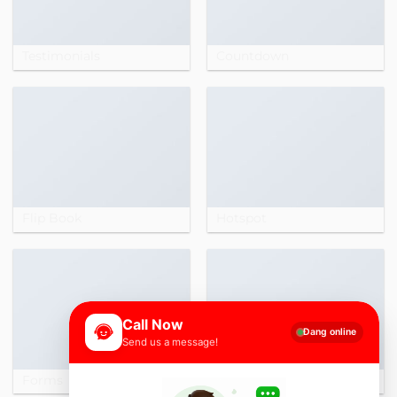
Testimonials
Countdown
Flip Book
Hotspot
Call Now
Đang online
Send us a message!
Forms
Price table