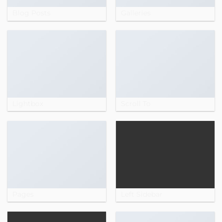
Blog Posts
Galleries
Lightbox
Scroll To
Pages
Left Sidebar