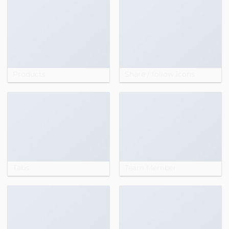
Products
Share / follow icons
Tabs
Team Member