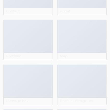
Contact
About
Portfolio
Map
Message box
Product Categories